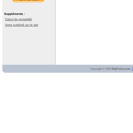
Suppléments :
Calcul de rentabilité
Votre publicité sur le site
Copyright © 2009
DefiConso.com
|