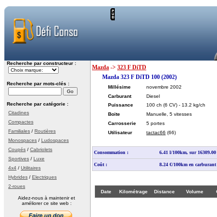
Recherche par constructeur :
Mazda
->
323 F DiTD
Mazda 323 F DiTD 100 (2002)
Recherche par mots-clés :
Millésime
novembre 2002
Carburant
Diesel
Recherche par catégorie :
Puissance
100 ch
(6 CV)
- 13.2 kg/ch
Citadines
Boite
Manuelle, 5 vitesses
Compactes
Carrosserie
5 portes
Familiales
/
Routières
Utilisateur
tactac66
(66)
Monospaces
/
Ludospaces
Coupés
/
Cabriolets
Consommation :
6.41 l/100km, sur 16309.0
Sportives
/
Luxe
Coût :
8.24 €/100km en carburant
4x4
/
Utilitaires
Hybrides
/
Electriques
2-roues
Date
Kilométrage
Distance
Volume
Aidez-nous à maintenir et
améliorer ce site web :