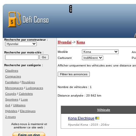
Recherche par constructeur :
Hyundai
->
Kona
Modèle
An
Recherche par mots-clés :
Carburant
Pu
Recherche par catégorie :
Afficher uniquement les véhicules avec une distance an
Citadines
Compactes
Familiales
/
Routières
Nombre de véhicules : 1
Monospaces
/
Ludospaces
Coupés
/
Cabriolets
Distance analysée : 20 842 km
Sportives
/
Luxe
4x4
/
Utilitaires
Véhicule
Hybrides
/
Electriques
2-roues
Kona Electrique
Aidez-nous à maintenir et
Hyundai Kona
- 2019 - 204cv
améliorer ce site web :