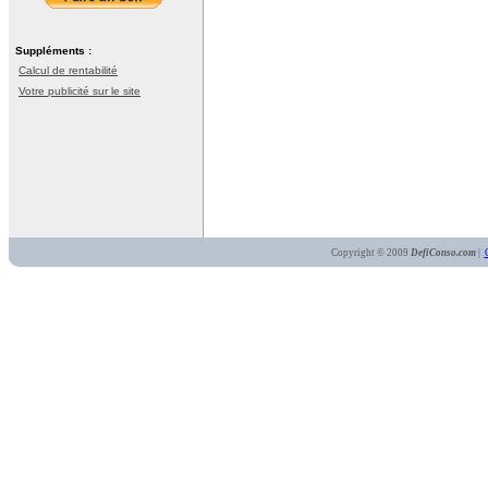
Suppléments :
Calcul de rentabilité
Votre publicité sur le site
Copyright © 2009
DefiConso.com
|