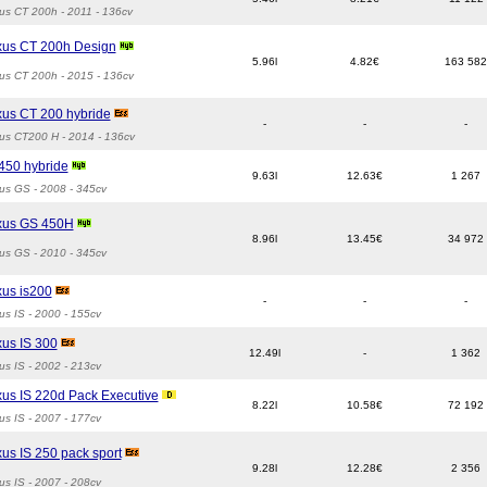
us CT 200h
- 2011 - 136cv
xus CT 200h Design
5.96l
4.82€
163 582
us CT 200h
- 2015 - 136cv
us CT 200 hybride
-
-
-
us CT200 H
- 2014 - 136cv
450 hybride
9.63l
12.63€
1 267
us GS
- 2008 - 345cv
xus GS 450H
8.96l
13.45€
34 972
us GS
- 2010 - 345cv
us is200
-
-
-
us IS
- 2000 - 155cv
us IS 300
12.49l
-
1 362
us IS
- 2002 - 213cv
us IS 220d Pack Executive
8.22l
10.58€
72 192
us IS
- 2007 - 177cv
us IS 250 pack sport
9.28l
12.28€
2 356
us IS
- 2007 - 208cv