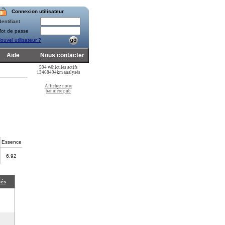
Connexion utilisateur
entifiant
ot de passe
ouvel utilisateur ?
Aide
Nous contacter
594 véhicules actifs
13468494km analysés
Affichez notre
bannière pub
Essence
6.92
sés