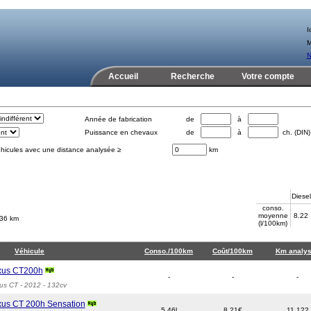
Id
M
N
Accueil
Recherche
Votre compte
Année de fabrication
de
à
Puissance en chevaux
de
à
ch. (DIN)
éhicules avec une distance analysée ≥
km
Diesel
conso.
moyenne
8.22
336 km
(l/100km)
Véhicule
Conso./100km
Coût/100km
Km analy
xus CT200h
-
-
-
us CT
- 2012 - 132cv
us CT 200h Sensation
5.46l
8.21€
11 122