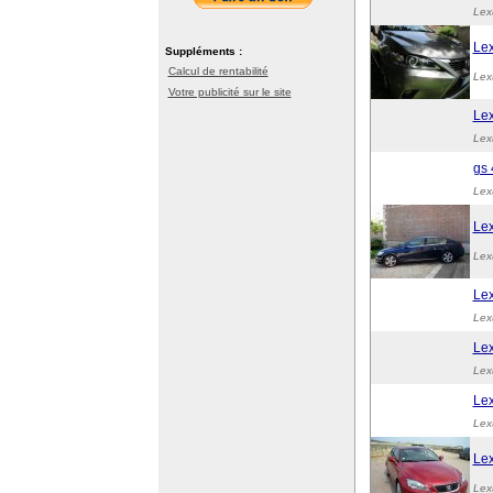
Lex
Le
Suppléments :
Calcul de rentabilité
Lex
Votre publicité sur le site
Lex
Lex
gs 
Lex
Le
Lex
Lex
Lex
Lex
Lex
Lex
Lex
Lex
Lex