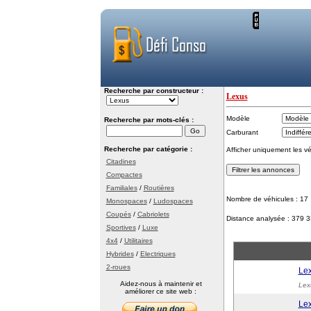
Recherche par constructeur :
Lexus
Modèle
Recherche par mots-clés :
Carburant
Recherche par catégorie :
Afficher uniquement les v
Citadines
Compactes
Familiales
/
Routières
Nombre de véhicules : 17
Monospaces
/
Ludospaces
Coupés
/
Cabriolets
Distance analysée : 379 
Sportives
/
Luxe
4x4
/
Utilitaires
Hybrides
/
Electriques
2-roues
Le
Aidez-nous à maintenir et
Lex
améliorer ce site web :
Lex