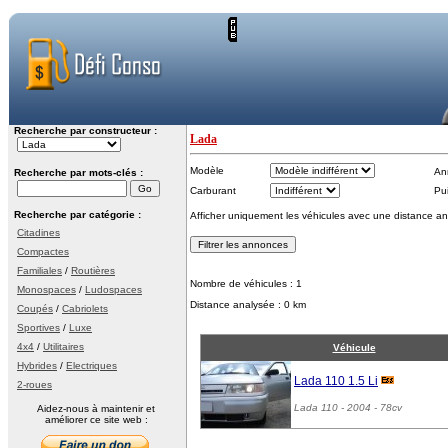
Recherche par constructeur :
Lada
Modèle
An
Recherche par mots-clés :
Carburant
Pu
Recherche par catégorie :
Afficher uniquement les véhicules avec une distance an
Citadines
Compactes
Familiales
/
Routières
Nombre de véhicules : 1
Monospaces
/
Ludospaces
Distance analysée : 0 km
Coupés
/
Cabriolets
Sportives
/
Luxe
4x4
/
Utilitaires
Véhicule
Hybrides
/
Electriques
Lada 110 1.5 Li
2-roues
Lada 110
- 2004 - 78cv
Aidez-nous à maintenir et
améliorer ce site web :