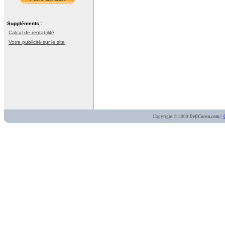
Suppléments :
Calcul de rentabilité
Votre publicité sur le site
Copyright © 2009
DefiConso.com
|