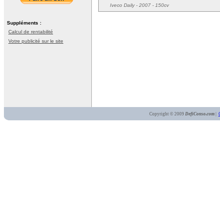
Iveco Daily
- 2007 - 150cv
Suppléments :
Calcul de rentabilité
Votre publicité sur le site
Copyright © 2009
DefiConso.com
|