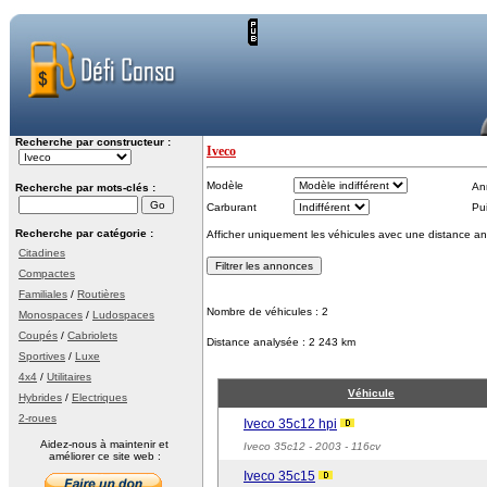
Recherche par constructeur :
Iveco
Modèle
An
Recherche par mots-clés :
Carburant
Pu
Recherche par catégorie :
Afficher uniquement les véhicules avec une distance an
Citadines
Compactes
Familiales
/
Routières
Nombre de véhicules : 2
Monospaces
/
Ludospaces
Coupés
/
Cabriolets
Distance analysée : 2 243 km
Sportives
/
Luxe
4x4
/
Utilitaires
Véhicule
Hybrides
/
Electriques
2-roues
Iveco 35c12 hpi
Aidez-nous à maintenir et
Iveco 35c12
- 2003 - 116cv
améliorer ce site web :
Iveco 35c15