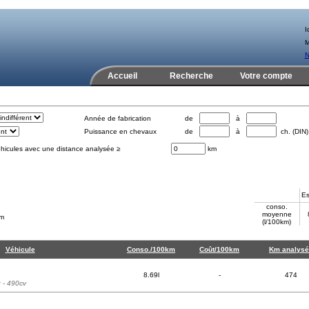
Id
M
N
Accueil
Recherche
Votre compte
Année de fabrication
de
à
Puissance en chevaux
de
à
ch. (DIN)
éhicules avec une distance analysée ≥
km
Es
conso.
moyenne
km
(l/100km)
Véhicule
Conso./100km
Coût/100km
Km analys
8.69l
-
474
 - 490cv