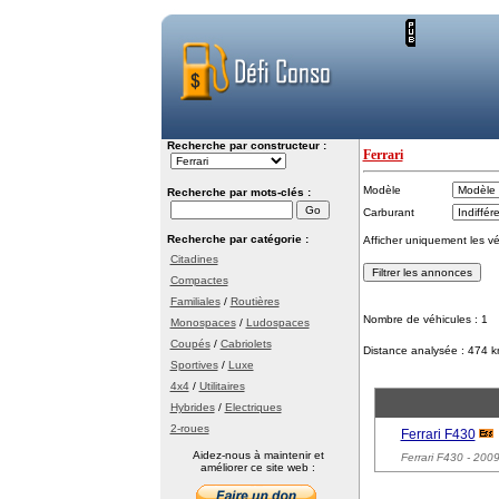
Recherche par constructeur :
Ferrari
Modèle
Recherche par mots-clés :
Carburant
Recherche par catégorie :
Afficher uniquement les v
Citadines
Compactes
Familiales
/
Routières
Nombre de véhicules : 1
Monospaces
/
Ludospaces
Coupés
/
Cabriolets
Distance analysée : 474 
Sportives
/
Luxe
4x4
/
Utilitaires
Hybrides
/
Electriques
2-roues
Ferrari F430
Aidez-nous à maintenir et
Ferrari F430
- 2009
améliorer ce site web :