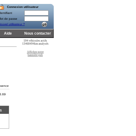
Connexion utilisateur
entifiant
ot de passe
ouvel utilisateur ?
Aide
Nous contacter
594 véhicules actifs
13468494km analysés
Affichez notre
bannière pub
sence
8.69
és