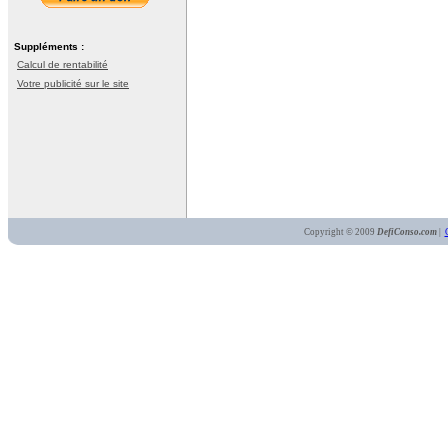
Suppléments :
Calcul de rentabilité
Votre publicité sur le site
Copyright © 2009
DefiConso.com
|