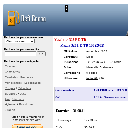
Recherche par constructeur :
Mazda
->
323 F DiTD
Mazda 323 F DiTD 100 (2002)
Recherche par mots-clés :
Millésime
novembre 2002
Carburant
Diesel
Recherche par catégorie :
Puissance
100 ch
(6 CV)
- 13.2 kg/ch
Citadines
Boite
Manuelle, 5 vitesses
Compactes
Carrosserie
5 portes
Familiales
/
Routières
Utilisateur
tactac66
(66)
Monospaces
/
Ludospaces
Coupés
/
Cabriolets
Consommation :
6.41 l/100km, sur 16309.0
Sportives
/
Luxe
Coût :
8.24 €/100km en carburant
4x4
/
Utilitaires
Hybrides
/
Electriques
2-roues
Entretien : 31.08.11
Aidez-nous à maintenir et
améliorer ce site web :
Kilométrage:
142703
km
Coût:
55.70 €