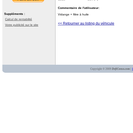
Commentaire de l'utilisateur:
Suppléments :
Vidange + filtre à huile
Calcul de rentabilité
<< Retourner au listing du véhicule
Votre publicité sur le site
Copyright © 2009
DefiConso.com
|