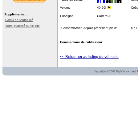
Volume:
40.26l
Coût
Suppléments :
Enseigne :
Carrefour
Calcul de rentabilité
Votre publicité sur le site
Consommation depuis précédent plein:
6.57
Commentaire de l'utilisateur:
<< Retourner au listing du véhicule
Copyright © 2009
DefiConso.com
|