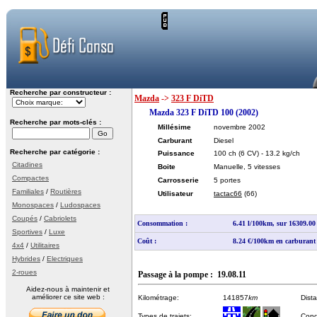
Recherche par constructeur :
Mazda
->
323 F DiTD
Mazda 323 F DiTD 100 (2002)
Recherche par mots-clés :
Millésime
novembre 2002
Carburant
Diesel
Recherche par catégorie :
Puissance
100 ch
(6 CV)
- 13.2 kg/ch
Citadines
Boite
Manuelle, 5 vitesses
Compactes
Carrosserie
5 portes
Familiales
/
Routières
Utilisateur
tactac66
(66)
Monospaces
/
Ludospaces
Coupés
/
Cabriolets
Consommation :
6.41 l/100km, sur 16309.0
Sportives
/
Luxe
Coût :
8.24 €/100km en carburant
4x4
/
Utilitaires
Hybrides
/
Electriques
2-roues
Passage à la pompe : 19.08.11
Aidez-nous à maintenir et
améliorer ce site web :
Kilométrage:
141857
km
Dist
Types de trajets:
Cond