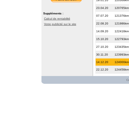
19.01.20
120368
km
23.04.20
120765
km
Suppléments :
07.07.20
121376
km
Calcul de rentabilité
22.08.20
121986
km
Votre publicité sur le site
14.09.20
122418
km
15.10.20
122793
km
27.10.20
123435
km
30.11.20
123993
km
14.12.20
124000
km
22.12.20
124458
km
C