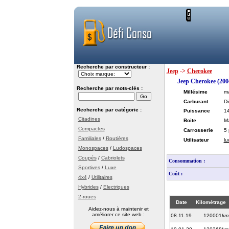
Recherche par constructeur :
Jeep
->
Cherokee
Jeep Cherokee (200
Recherche par mots-clés :
Millésime
m
Carburant
Di
Recherche par catégorie :
Puissance
1
Citadines
Boite
Ma
Compactes
Carrosserie
5 
Familiales
/
Routières
Utilisateur
lu
Monospaces
/
Ludospaces
Coupés
/
Cabriolets
Consommation :
Sportives
/
Luxe
Coût :
4x4
/
Utilitaires
Hybrides
/
Electriques
2-roues
Date
Kilométrage
Aidez-nous à maintenir et
améliorer ce site web :
08.11.19
120001
km