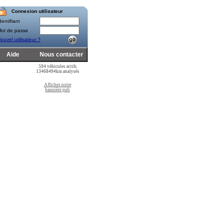
Connexion utilisateur
entifiant
ot de passe
ouvel utilisateur ?
Aide
Nous contacter
594 véhicules actifs
13468494km analysés
Affichez notre
bannière pub