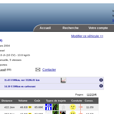
Id
M
N
Accueil
Recherche
Votre compte
Modifier ce véhicule >>
4)
ars 2004
esel
43 ch
(10 CV)
- 13.6 kg/ch
nuelle, 5 vitesses
portes
Contacter
caralf
(69)
11.43 l/100km, sur 33286.81 km
14.10 €/100km en carburant
Pages:
|
1
|
2
|
3
|
4
|
Distance
Volume
Coût
Types de trajets
Conduite
Conso.
422.1
km
46.63l
65.66€
11.05l