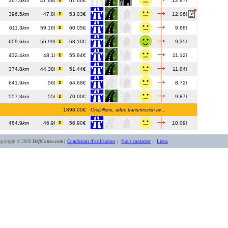
367.6
km
47.68l
67.66€
12.97l
396.5
km
47.8l
53.03€
12.06l
611.3
km
59.16l
60.05€
9.68l
609.6
km
56.99l
68.10€
9.35l
432.4
km
48.1l
55.84€
11.12l
374.8
km
44.38l
51.44€
11.84l
641.9
km
56l
64.68€
8.72l
557.3
km
55l
70.00€
9.87l
1898.00€
...
Croisillons, arbre transmission av
464.9
km
46.9l
56.90€
10.09l
opyright © 2009
DefiConso.com
|
Conditions d'utilisation
|
Nous contacter
|
Liens