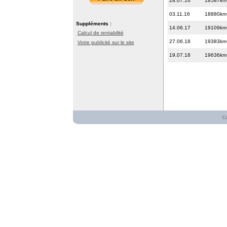
28.07.16
18587
km
03.11.16
18880
km
Suppléments :
14.06.17
19109
km
Calcul de rentabilité
27.06.18
19383
km
Votre publicité sur le site
19.07.18
19636
km
C