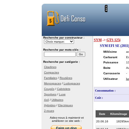
Recherche par constructeur :
SYM
->
GTS 125i
SYM EFI SE (2011
Recherche par mots-clés :
Millésime
ao
Carburant
E
Recherche par catégorie :
Puissance
1
Citadines
Boite
Au
Compactes
Carrosserie
-
Familiales
/
Routières
Utilisateur
lu
Monospaces
/
Ludospaces
Coupés
/
Cabriolets
Consommation :
Sportives
/
Luxe
Coût :
4x4
/
Utilitaires
Hybrides
/
Electriques
2-roues
Date
Kilométrage
Aidez-nous à maintenir et
améliorer ce site web :
20.06.16
18295
km