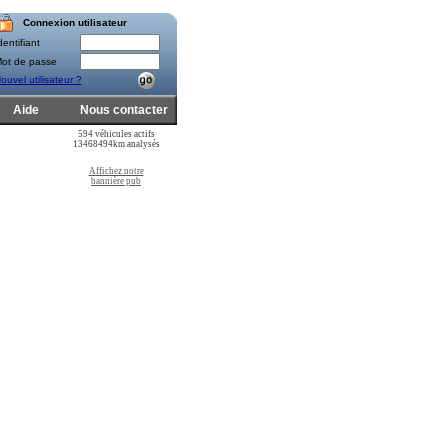
Connexion utilisateur
entifiant
ot de passe
ouvel utilisateur ?
Aide
Nous contacter
594 véhicules actifs
13468494km analysés
Affichez notre
bannière pub