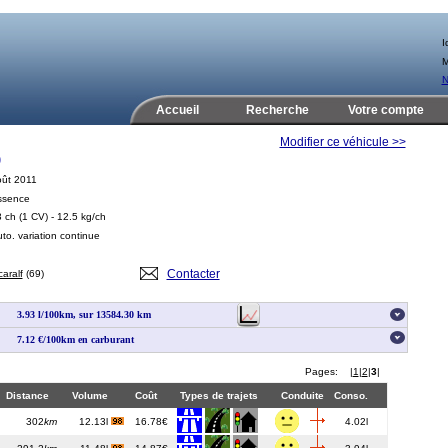
Id
M
N
Accueil
Recherche
Votre compte
Modifier ce véhicule >>
)
ût 2011
ssence
3 ch
(1 CV)
- 12.5 kg/ch
to. variation continue
Contacter
caralf
(69)
3.93 l/100km, sur 13584.30 km
7.12 €/100km en carburant
Pages:
|
1
|
2
|
3
|
Distance
Volume
Coût
Types de trajets
Conduite
Conso.
302
km
12.13l
16.78€
4.02l