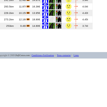
291.2
km
11.48l
14.87€
3.94l
293.5
km
11.87l
16.36€
4.04l
229.2
km
10.15l
13.95€
4.43l
273.2
km
12.16l
18.90€
4.45l
253
km
9.46l
14.80€
3.74l
opyright © 2009
DefiConso.com
|
Conditions d'utilisation
|
Nous contacter
|
Liens